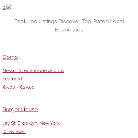
0
Featured Listings
Discover Top-Rated Local
Businesses
Domo
Nessuna recensione ancora
Featured
€5,00 - €25,00
Burger House
Jay St, Brooklyn, New York
(0 reviews)